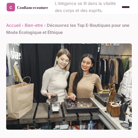
L'élégance se lit dans la vitalité
des corps et des esprits.
Accueil
›
Bien-etre
›
Découvrez les Top E-Boutiques pour une
Mode Écologique et Éthique