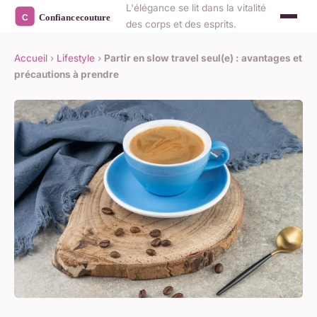
L'élégance se lit dans la vitalité
des corps et des esprits.
Accueil
›
Lifestyle
›
Partir en slow travel seul(e) : avantages et
précautions à prendre