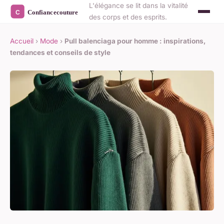
L'élégance se lit dans la vitalité
des corps et des esprits.
Accueil
›
Mode
›
Pull balenciaga pour homme : inspirations,
tendances et conseils de style