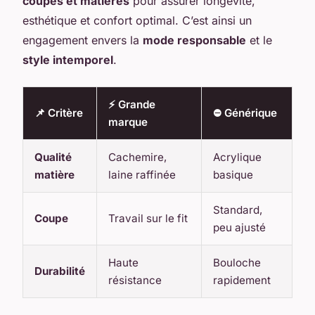
coupes et matières
pour assurer longévité,
esthétique et confort optimal. C’est ainsi un
engagement envers la
mode responsable
et le
style intemporel
.
⚡ Grande
📌 Critère
⛔ Générique
marque
Qualité
Cachemire,
Acrylique
matière
laine raffinée
basique
Standard,
Coupe
Travail sur le fit
peu ajusté
Haute
Bouloche
Durabilité
résistance
rapidement