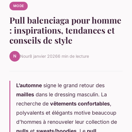
MODE
Pull balenciaga pour homme
: inspirations, tendances et
conseils de style
N
Nour
8 janvier 2026
6 min de lecture
L’automne
signe le grand retour des
mailles
dans le dressing masculin. La
recherche de
vêtements confortables
,
polyvalents et élégants motive beaucoup
d’hommes à renouveler leur collection de
pulls
et
sweats/hoodies
. Le
pull